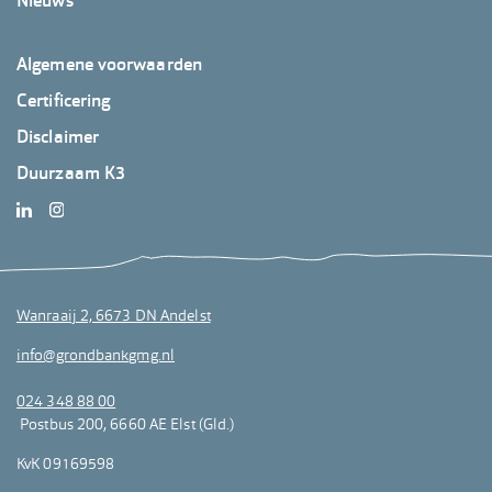
Nieuws
Footer
Algemene voorwaarden
GrondbankGMG
Certificering
3
Disclaimer
Duurzaam K3
Wanraaij 2, 6673 DN Andelst
info@grondbankgmg.nl
024 348 88 00
Postbus 200, 6660 AE Elst (Gld.)
KvK 09169598