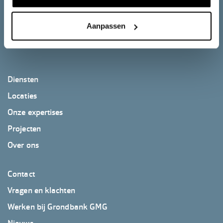
van de K3 organisatie
Aanpassen
Ga naar K3.nl
Footer
Diensten
GrondbankGMG
Locaties
Onze expertises
Projecten
Over ons
Footer
Contact
GrondbankGMG
Vragen en klachten
2
Werken bij Grondbank GMG