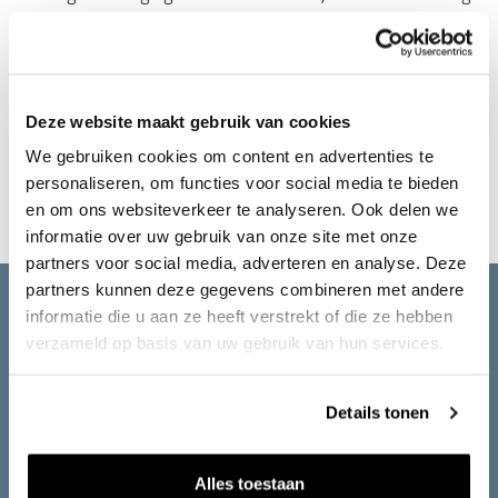
van beide partijen komen we tot een perfecte mix. We
kunnen in elke fase, vanaf de aanbesteding van het werk tot
en met de verwerking, met je meedenken om jouw project
te optimaliseren.
Deze website maakt gebruik van cookies
We gebruiken cookies om content en advertenties te
personaliseren, om functies voor social media te bieden
Neem contact met ons op
en om ons websiteverkeer te analyseren. Ook delen we
informatie over uw gebruik van onze site met onze
partners voor social media, adverteren en analyse. Deze
partners kunnen deze gegevens combineren met andere
Kruimelpad
informatie die u aan ze heeft verstrekt of die ze hebben
Home
Advisering
verzameld op basis van uw gebruik van hun services.
Details tonen
Grondbank GMG is onderdeel
Alles toestaan