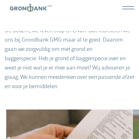
Overslaan
Hoofdn
Advisering
en
Grond
naar
tweed
De bodem, we leven erop en ervan. Dat realiseren we
de
inhoud
ons bij Grondbank GMG maar al te goed. Daarom
gaan
gaan we zorgvuldig om met grond en
baggerspecie. Heb je grond of baggerspecie over en
weet je niet wat je er mee aan moet? Wij adviseren je
graag. We kunnen meedenken over een passende afzet
en voor je bemiddelen.