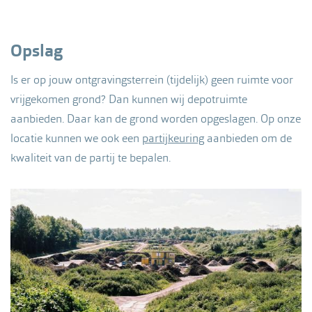
Opslag
Is er op jouw ontgravingsterrein (tijdelijk) geen ruimte voor
vrijgekomen grond? Dan kunnen wij depotruimte
aanbieden. Daar kan de grond worden opgeslagen. Op onze
locatie kunnen we ook een
partijkeuring
aanbieden om de
kwaliteit van de partij te bepalen.