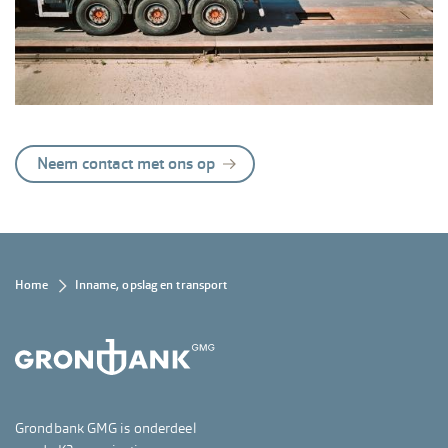
Neem contact met ons op
Kruimelpad
Home
Inname, opslag en transport
Grondbank GMG is onderdeel