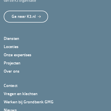
van de K3 organisatie
Ga naar K3.nl
Footer
Diensten
GrondbankGMG
Locaties
Onze expertises
Projecten
Over ons
Footer
Contact
GrondbankGMG
Vragen en klachten
2
Werken bij Grondbank GMG
Nieuws