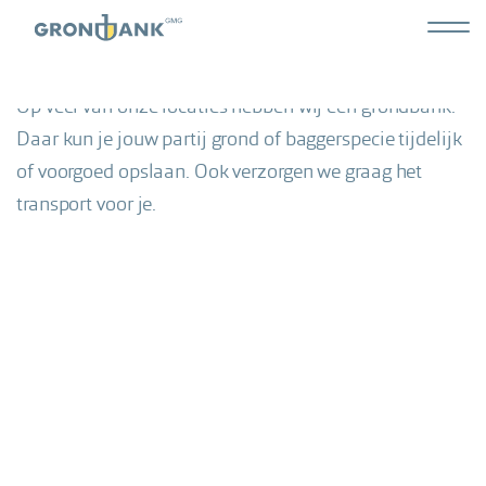
Overslaan
Hoofdn
Inname, opslag en transport
en
Grond
naar
tweed
Op veel van onze locaties hebben wij een grondbank.
de
inhoud
Daar kun je jouw partij grond of baggerspecie tijdelijk
gaan
of voorgoed opslaan. Ook verzorgen we graag het
transport voor je.