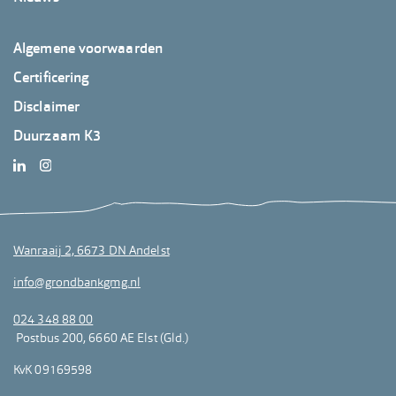
Footer
Algemene voorwaarden
GrondbankGMG
Certificering
3
Disclaimer
Duurzaam K3
Wanraaij 2, 6673 DN Andelst
info@grondbankgmg.nl
024 348 88 00
Postbus 200, 6660 AE Elst (Gld.)
KvK 09169598