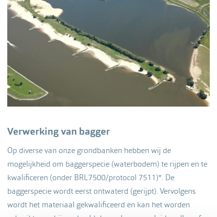
Verwerking van bagger
Op diverse van onze grondbanken hebben wij de
mogelijkheid om baggerspecie (waterbodem) te rijpen en te
kwalificeren (onder BRL7500/protocol 7511)*. De
baggerspecie wordt eerst ontwaterd (gerijpt). Vervolgens
wordt het materiaal gekwalificeerd en kan het worden