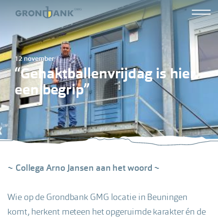
Overslaan
Hoofdn
en
Grond
naar
tweed
de
12 november
inhoud
“Gehaktballenvrijdag is hier
gaan
een begrip”
~ Collega Arno Jansen aan het woord ~
Wie op de Grondbank GMG locatie in Beuningen
komt, herkent meteen het opgeruimde karakter én de