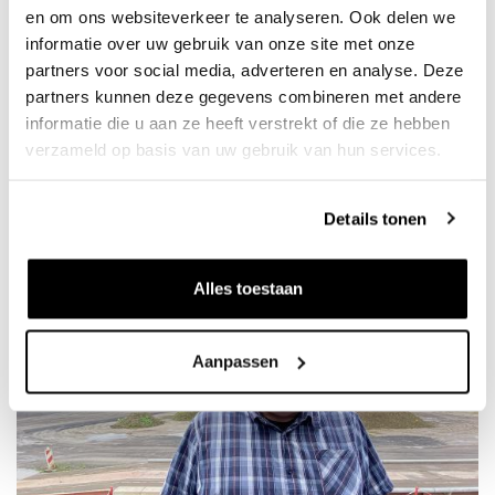
van juiste meststoffen).”
en om ons websiteverkeer te analyseren. Ook delen we
informatie over uw gebruik van onze site met onze
En toen kwam ik helaas zelf in de
partners voor social media, adverteren en analyse. Deze
lappenmand, maar dat bracht ook
partners kunnen deze gegevens combineren met andere
weer wat moois.
informatie die u aan ze heeft verstrekt of die ze hebben
verzameld op basis van uw gebruik van hun services.
Arno
Details tonen
Alles toestaan
Aanpassen