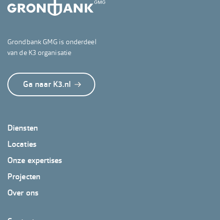
Grondbank GMG is onderdeel
van de K3 organisatie
Ga naar K3.nl
Footer
Diensten
GrondbankGMG
Locaties
Onze expertises
Projecten
Over ons