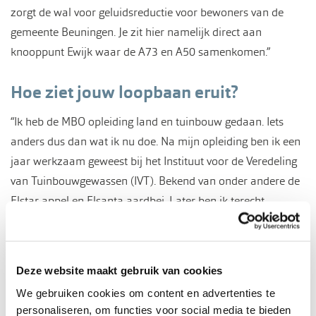
zorgt de wal voor geluidsreductie voor bewoners van de
gemeente Beuningen. Je zit hier namelijk direct aan
knooppunt Ewijk waar de A73 en A50 samenkomen.”
Hoe ziet jouw loopbaan eruit?
“Ik heb de MBO opleiding land en tuinbouw gedaan. Iets
anders dus dan wat ik nu doe. Na mijn opleiding ben ik een
jaar werkzaam geweest bij het Instituut voor de Veredeling
van Tuinbouwgewassen (IVT). Bekend van onder andere de
Elstar appel en Elsanta aardbei. Later ben ik terecht
gekomen in de wereld van de potplanterij. Zo werkte ik in
Bemmel. Ook was ik bedrijfsleider in Gendt. Tenslotte ging ik
bij AB Oost aan de slag. Op detacheringsbasis verving ik
Deze website maakt gebruik van cookies
kwekers die langdurig ziek waren, vooral op het gebied van
We gebruiken cookies om content en advertenties te
gewasbescherming en substraatbehandeling (toevoegen
personaliseren, om functies voor social media te bieden