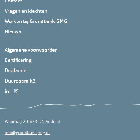
Footer
Contact
GrondbankGMG
Vragen en klachten
2
Werken bij Grondbank GMG
Nieuws
Footer
Algemene voorwaarden
GrondbankGMG
Certificering
3
Disclaimer
Duurzaam K3
Wanraaij 2, 6673 DN Andelst
info@grondbankgmg.nl