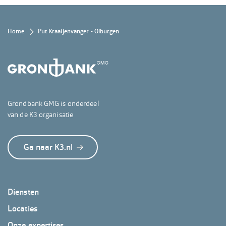
Kruimelpad
Home
Put Kraaijenvanger - Olburgen
Grondbank GMG is onderdeel
van de K3 organisatie
Ga naar K3.nl
Footer
Diensten
GrondbankGMG
Locaties
Onze expertises