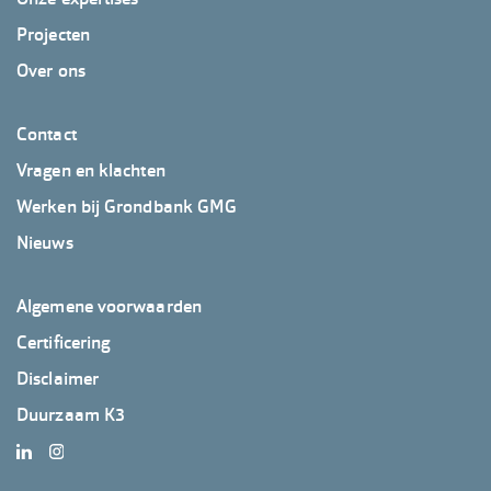
Projecten
Over ons
Footer
Contact
GrondbankGMG
Vragen en klachten
2
Werken bij Grondbank GMG
Nieuws
Footer
Algemene voorwaarden
GrondbankGMG
Certificering
3
Disclaimer
Duurzaam K3