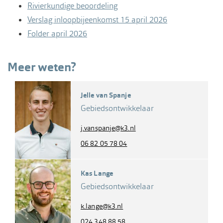
Rivierkundige beoordeling
Verslag inloopbijeenkomst 15 april 2026
Folder april 2026
Meer weten?
Jelle van Spanje
Gebiedsontwikkelaar
j.vanspanje@k3.nl
06 82 05 78 04
Kas Lange
Gebiedsontwikkelaar
k.lange@k3.nl
024 348 88 58