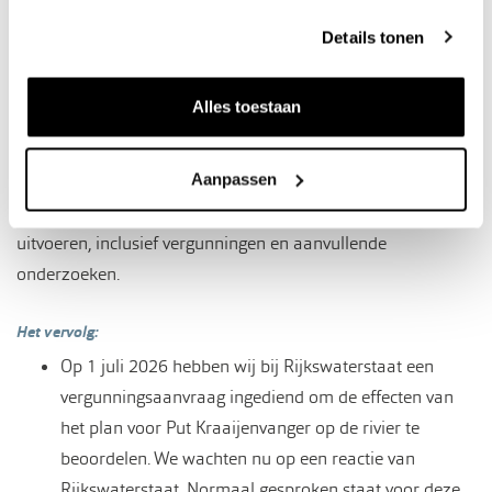
Details tonen
Planning
Alles toestaan
Het plan voor Put Kraaijenvanger is een eerste ontwerp. We
onderzoeken eerst of het ontwerp rivierkundig haalbaar is
Aanpassen
en past binnen de geldende kaders. Daarna volgt een
verdere uitwerking van het ontwerp en de wijze van
uitvoeren, inclusief vergunningen en aanvullende
onderzoeken.
Het vervolg:
Op 1 juli 2026 hebben wij bij Rijkswaterstaat een
vergunningsaanvraag ingediend om de effecten van
het plan voor Put Kraaijenvanger op de rivier te
beoordelen. We wachten nu op een reactie van
Rijkswaterstaat. Normaal gesproken staat voor deze