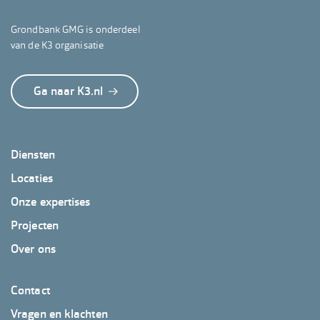
Grondbank GMG is onderdeel
van de K3 organisatie
Ga naar K3.nl
Footer
Diensten
GrondbankGMG
Locaties
Onze expertises
Projecten
Over ons
Footer
Contact
GrondbankGMG
Vragen en klachten