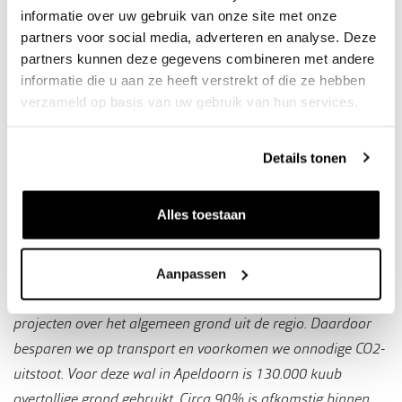
informatie over uw gebruik van onze site met onze
partners voor social media, adverteren en analyse. Deze
partners kunnen deze gegevens combineren met andere
informatie die u aan ze heeft verstrekt of die ze hebben
Bij allerlei werken uit de omgeving komt grond vrij.
verzameld op basis van uw gebruik van hun services.
Bijvoorbeeld bij het uitgraven van bouwputten. Deze grond
is vaak prima toe te passen waardoor het een nuttige
Details tonen
bestemming krijgt. Simon Jackson, acceptant bij Grondbank
GMG: “
In het Besluit Bodemkwaliteit (Bbk) is het hergebruik
Alles toestaan
van grond en baggerspecie geregeld. Zo stelt het Bbk dat de
toepassing van grond altijd nuttig en functioneel moet zijn.
Daarnaast moet de grond aan vastgestelde normen
Aanpassen
voldoen. Bij Grondbank GMG gebruiken wij voor onze
projecten over het algemeen grond uit de regio. Daardoor
besparen we op transport en voorkomen we onnodige CO2-
uitstoot. Voor deze wal in Apeldoorn is 130.000 kuub
overtollige grond gebruikt. Circa 90% is afkomstig binnen