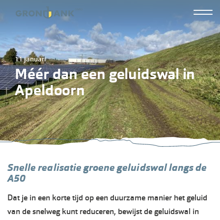
Overslaan
Hoofdn
en
Grond
naar
tweed
de
11 januari
inhoud
Méér dan een geluidswal in
gaan
Apeldoorn
Snelle realisatie groene geluidswal langs de
A50
Dat je in een korte tijd op een duurzame manier het geluid
van de snelweg kunt reduceren, bewijst de geluidswal in