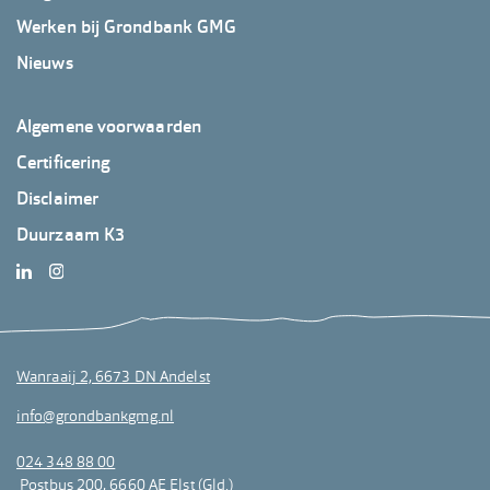
2
Werken bij Grondbank GMG
Nieuws
Footer
Algemene voorwaarden
GrondbankGMG
Certificering
3
Disclaimer
Duurzaam K3
Wanraaij 2, 6673 DN Andelst
info@grondbankgmg.nl
024 348 88 00
Postbus 200, 6660 AE Elst (Gld.)