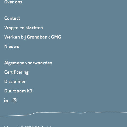
Over ons
Footer
Contact
GrondbankGMG
Vragen en klachten
2
Werken bij Grondbank GMG
Nieuws
Footer
Algemene voorwaarden
GrondbankGMG
Certificering
3
Disclaimer
Duurzaam K3