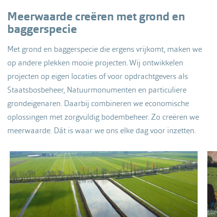
Meerwaarde creëren met grond en
baggerspecie
Met grond en baggerspecie die ergens vrijkomt, maken we
op andere plekken mooie projecten. Wij ontwikkelen
projecten op eigen locaties of voor opdrachtgevers als
Staatsbosbeheer, Natuurmonumenten en particuliere
grondeigenaren. Daarbij combineren we economische
oplossingen met zorgvuldig bodembeheer. Zo creëren we
meerwaarde. Dát is waar we ons elke dag voor inzetten.