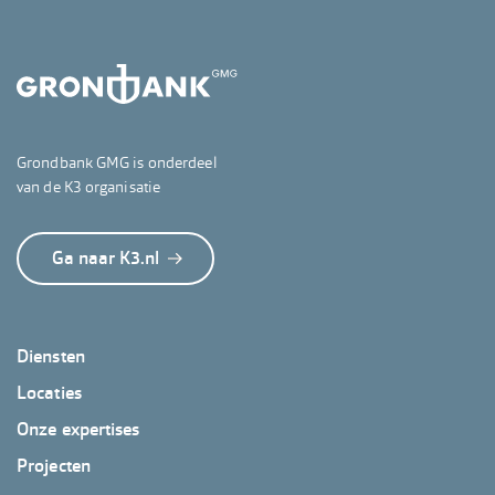
Grondbank GMG is onderdeel
van de K3 organisatie
Ga naar K3.nl
Footer
Diensten
GrondbankGMG
Locaties
Onze expertises
Projecten